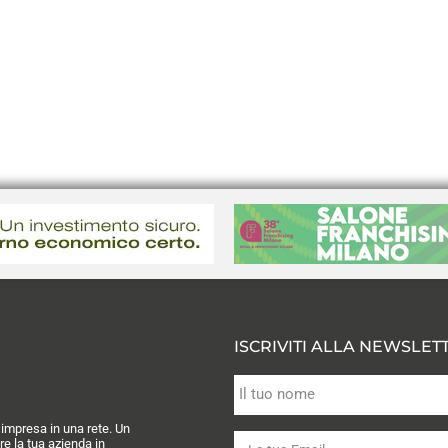
ISCRIVITI ALLA NEWSLET
a impresa in una rete. Un
re la tua azienda in