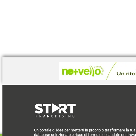
Un portale di idee per metterti in proprio o trasformare la tu
database selezionato e ricco di formule collaudate per trova