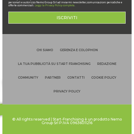
personali e autorizzo Nemo Group Srl ad inviarmi newsletter, comunicazioni periodiche e
offerte commerciali.
Leggi la Privacy Policy completa
.
ISCRIVITI
CHI SIAMO
GERENZA E COLOPHON
LA TUA PUBBLICITÀ SU START FRANCHISING
REDAZIONE
COMMUNITY
PARTNER
CONTATTI
COOKIE POLICY
PRIVACY POLICY
SCARICA IL
MAGAZINE
© All rights reserved | Start-Franchising è un prodotto Nemo
Group Srl P.IVA 09636011216